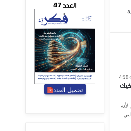
العدد 47
ة
458
كيك
تحميل العدد
لأنه
لتي