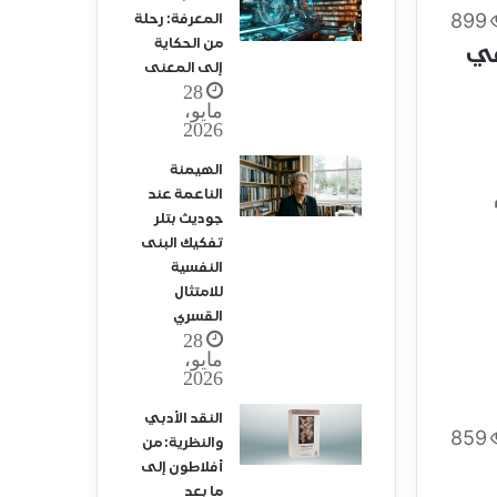
899
المعرفة: رحلة
من الحكاية
في
إلى المعنى
28
مايو،
2026
الهيمنة
الناعمة عند
جوديث بتلر
تفكيك البنى
النفسية
للامتثال
القسري
28
مايو،
2026
النقد الأدبي
859
والنظرية: من
أفلاطون إلى
ما بعد