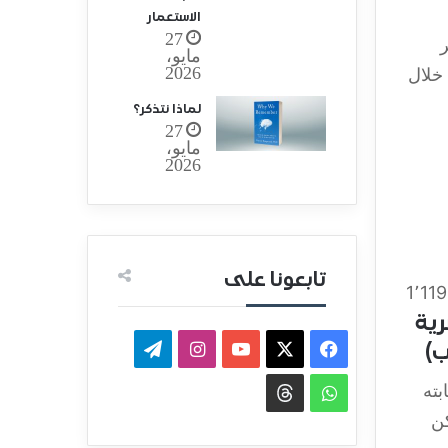
الاستعمار
27
ر
مايو،
2026
خلال
لماذا نتذكر؟
27
مايو،
2026
تابعونا على
1٬119
رية
ب)
بته
كن