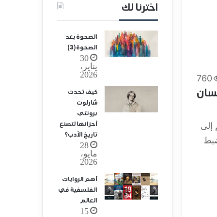
اخترنا لك
الصحوة بعد
الصحوة (3)
30
يناير،
2026
760
سان
كيف تحدت
شارلوت
برونتي
أحزانها لتصنع
 إلى
تاريخ الأدب؟
ضبط
28
مايو،
2026
أهم الروايات
الفلسفية في
العالم
15