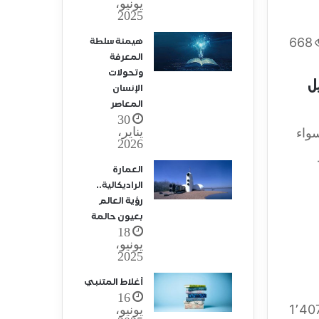
يونيو،
2025
668
هيمنة سلطة
المعرفة
وتحولات
ل
الإنسان
المعاصر
30
يناير،
واء
2026
العمارة
الراديكالية..
رؤية العالم
بعيون حالمة
18
يونيو،
2025
أغلاط المتنبي
16
1٬40
يونيو،