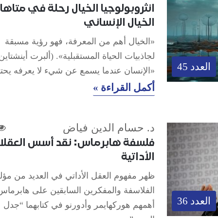
انثروبولوجيا الخيال رحلة في متاها
الخيال الإنساني
«الخيال أهم من المعرفة، فهو رؤية مسبقة
لجاذبيات الحياة المستقبلية». (ألبرت أينشتاين
العدد 45
«الإنسان عندما يسمع عن شيء لا يعرفه يح
أكمل القراءة »
د. حسام الدين فياض
فلسفة هابرماس: نقد أسس العقلان
الأداتية
ظهر مفهوم العقل الأداتي في العديد من مؤل
الفلاسفة والمفكرين السابقين على هابرماس
العدد 36
أهمهم هوركهايمر وأدورنو في كتابهما “جدل