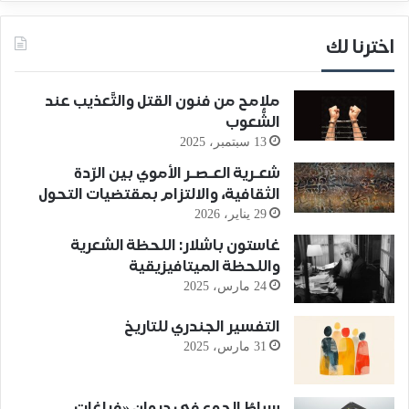
اخترنا لك
ملامح من فنون القتل والتَّعذيب عند
الشُّعوب
13 سبتمبر، 2025
شعـرية العـصـر الأموي بين الرّدة
الثقافية، والالتزام بمقتضيات التحول
29 يناير، 2026
غاستون باشلار: اللحظة الشعرية
واللحظة الميتافيزيقية
24 مارس، 2025
التفسير الجندري للتاريخ
31 مارس، 2025
سياطُ الجوعِ في ديوان «فراغات