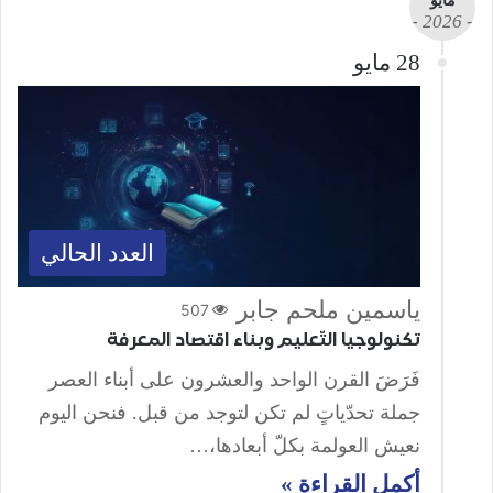
مايو
- 2026 -
28 مايو
العدد الحالي
ياسمين ملحم جابر
507
تكنولوجيا التّعليم وبناء اقتصاد المعرفة
فَرَضَ القرن الواحد والعشرون على أبناء العصر
جملة تحدّياتٍ لم تكن لتوجد من قبل. فنحن اليوم
نعيش العولمة بكلّ أبعادها،…
أكمل القراءة »