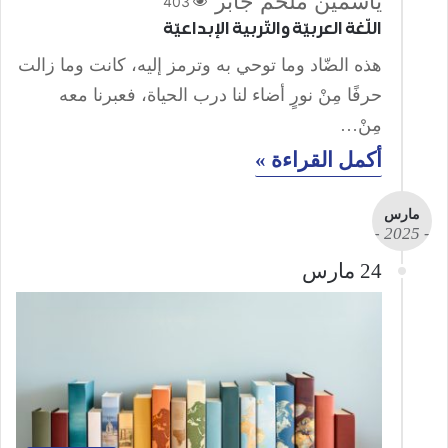
ياسمين ملحم جابر
403
اللّغة العربيّة والتّربية الإبداعيّة
هذه الضّاد وما توحي به وترمز إليه، كانت وما زالت
حرفًا مِنْ نورٍ أضاء لنا درب الحياة، فعبرنا معه
مِنْ…
أكمل القراءة »
مارس
- 2025 -
24 مارس