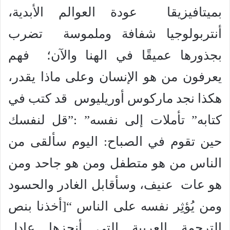
بميتافيزيقا عودة العوالم الأبدية،
أنتربولوجيا شفافة وملموسة تضرب
بجذورها عميقًا في الهنا والآن؛ فهم
يعرفون من هو الإنسان وعلى ماذا يقدر،
هكذا نجد ماركوس أوريليوس قد كتب في
كتابه” تأملات إلى نفسه” :”قل لنفسك
حين تقوم في الصباح: اليوم سألقى من
الناس من هو متطفل ومن هو جاحد ومن
هو عات عنيف، وسأقابل الغادر والحسود
ومن يُؤثِر نفسه على الناس “[أخذنا بنص
الترجمة العربية التي أنجزها عادل