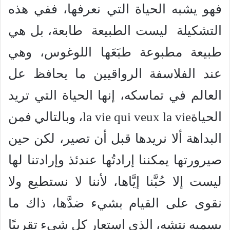
فهو يشبه الحياة التي نعرفها، ففي هذه
التشكيلة ليست الطبيعة طابعة، بل هي
طبيعة مطبوعة طبَعَها اللوغوس، وهي
عند الفلاسفة الرواقيين ما يحافظ عل
العالم في تماسكه، إنها الحياة التي تريد
الحياةla vie qui veux la vie، وبالتالي فمن
البداهة ألا نريدها قبل أن تصير، لكن حين
صيرورتها يمكننا إرادتُها عندئذ وإرادتنا لها
ليست إلا حُبَّنا إيَّاها، لأننا لا نستطيع ولا
نقوى على القيام بشيء ضدَّها، ذاك ما
يسميه نتشه، الذي استعار كل شيء تقريبًا