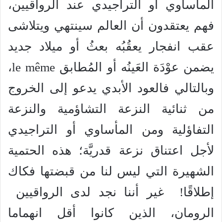
المأساوي أو التراجيدي عند الرواقيين،
فهم يعتقدون أن العالم سينتهي ويتلاشى
عقب انفجار يعقُبُه بعثُ أو ميلاد جديد
يضمن عوْدَة العَينُه أو المُطابق le même،
وبالتالي فالعود الأبدي يدعو إلى الخروج
من ثنائية النزعة التشاؤمية والنزعة
التفاؤلية ومن المأساوي أو التراجيدي
لأجل اعتناق نزعة قدريَّة؛ هذه الحتمية
الشهيرة التي ليس لنا من قبضتها فكاك
إطلاقًا! غير أننا نجد لدى الرواقيين
الرومان، الذين كانوا أقل انهماما