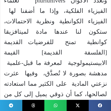
وتعدد الأكوان pluriunivers لعلماء
الفيزياء الفلكية، وإذا ما أضفنا لها
الفيزياء الكوانطية ونظرية الاحتمالات،
ستكون لنا عندها مادة لميتافزيقا
كوانطية تمنح للفرضيات القديمة
[الفلسفة القديمة] القيمة
الابيستيمولوجية لمعرفة ما قبل-علمية
مدهشة بصورة لا تُصدَّق، وفيها عثرت
نزعتي المادية على الكثير مما استعادته
لصالحها، كما أن ذوقي يميل إلى كل من
الرواقية و الأبيقورية أيضًا… لقد علمتني