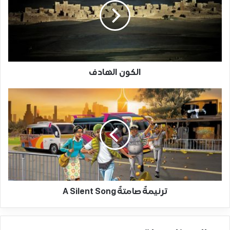
الكون الهادف
ترنيمةٌ صامتةٌ A Silent Song