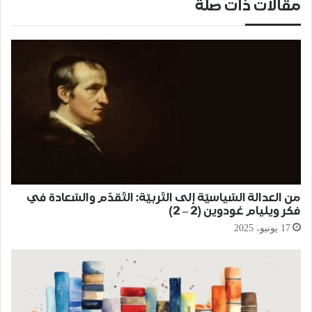
مقالات ذات صلة
من العدالة السّياسيّة إلى التّربيّة: التّقدّم والسّعادة في
فكر ويليام غودوين (2 – 2)
17 يونيو، 2025