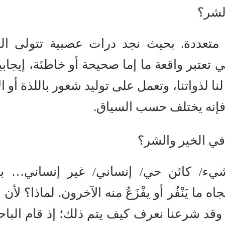
لشر؟
 متعددة. بحيث نجد درات عصبية تتولى الق
ي تعتبر واقعة ما إما صحيحة أو خاطئة، إيجابي
نا لذواتنا، وتعمل على توليد شعور باللذة أو ال
ح فإنه يختلف حسب السياق.
في الخير والشر؟
شيء/ كائن حي/ إنساني/ غير إنساني… 
ا يَنْفُر أو يفْزَعُ منه الآخرون. لماذا؟ لأن 
 وقد شرعنا نعرف كيف يتم ذلك؛ إذ قام الباح