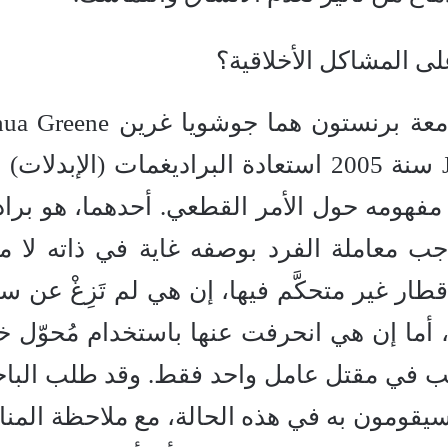
لى المشاكل الأخلاقية؟
– طبعًا، لقد حاول باحثان من جامعة برنستون هما جوشويا
وجوناثان كوهين Jonathan Cohen سنة 2005 استعادة البراديغمات (الإبدل
فهومه حول الأمر القطعي. أحدهما، هو براد
trolle، يرتبط بواجب معاملة الفرد بوصفه غاية في ذاته لا
طار غير متحكَّم فيها، إن هي لم تَزِغْ عن سك
ما إن هي انحرفت عنها باستخدام مُحوّل 
aiguillag، فتستسبَّب في مقتل عامل واحد فقط. وقد طلب الب
سيقومون به في هذه الحالة، مع ملاحظة المن