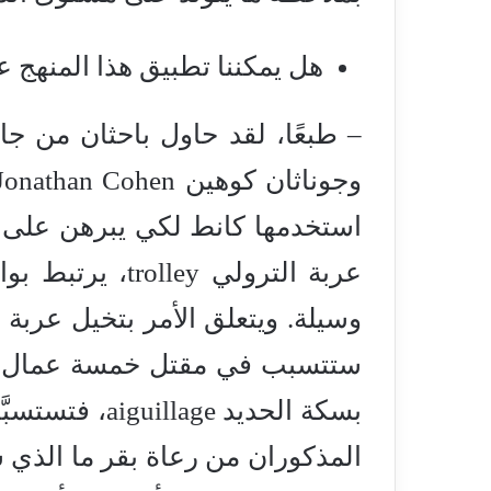
هل يمكننا تطبيق هذا المنهج ع
استخدمها كانط لكي يبرهن على م
عربة الترولي y
وسيلة. ويتعلق الأمر بتخيل عربة ق
ستتسبب في مقتل خمسة عمال، أ
بسكة الحديد e
المذكوران من رعاة بقر ما الذي 