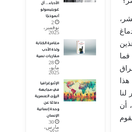
شر؟
الأدباء… آل
غويتيسولو
أنموذجًا
شر،
2
نوفمبر،
ماغ
2025
 هذين
مغامرة الكتابة
ولذة الأدب
فما
مقاربات نصية
28
راق
مايو،
2025
هذا
الإثنوغرافيا
في مجابهة
لنا
الرؤى العنصرية
دفاعًا عن
 أن
وحدة إنسانية
الإنسان
قوم
30
مارس،
2025