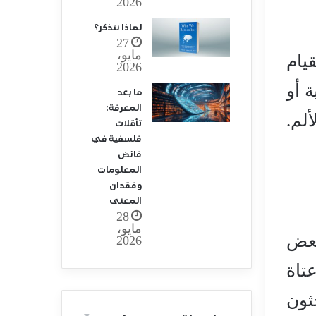
2026
لماذا نتذكر؟
27
مايو،
يام
2026
ة أو
ما بعد
المعرفة:
ألم.
تأمّلات
فلسفية في
فائض
المعلومات
وفقدان
المعنى
28
مايو،
بعض
2026
عتاة
ثون