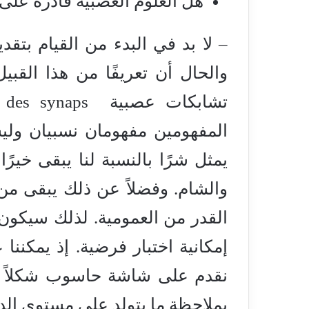
هل العلوم العصبية قادرة على
– لا بد في البدء من القيام بتق
والحال أن تعريفًا من هذا القب
تش
المفهومين مفهومان نسبيان ولي
يمثل شرًا بالنسبة لنا يبقى خيرً
والشام. وفضلاً عن ذلك يبقى من
القدر من العمومية. لذلك سيكون 
إمكانية اختبار فرضية. إذ يمكنن
نقدم على شاشة حاسوب شكلاً بال
بملاحظة ما يتولد على مستوى الدم