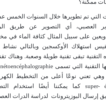
ات ممكنة؟
ت التي تم تطويرها خلال السنوات الخمس ع
ير العصبي، أي التصوير عن طريق الر
L الذي يشير ويعين على سبيل المثال كثافة الماء في م
قيس استهلاك الأوكسجين وبالتالي نشاط 
 التقنية تبقى تقنية طويلة وصعبة. وهناك تقن
أخرى تظل أكثر سرعة ودقة؛ منها التقنية التي تسمى phalographie
وهي تعني نوعًا أعلى من التخطيط الكهرب
للدماغ super- électroencéphalogramme كما يمكننا أيضًا استخدام 