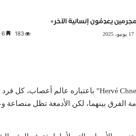
جرمين يعدِمُون إنسانية الآخر»
183
6 دقائق
2
بالنسبة لـ”هيرفي شنَيْفِيس Hervé Chneiwiss” باعتباره عالم أعصاب، كل 
مة الفرق بينهما، لكن الأدمغة تظل منصاعة وعا