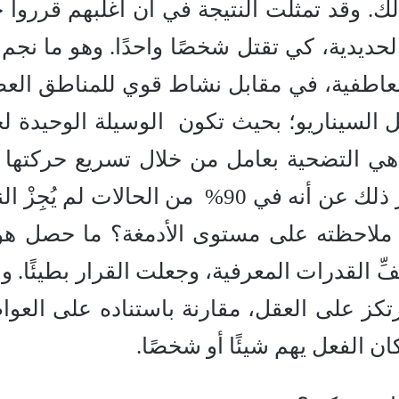
ك. وقد تمثلت النتيجة في أن أغلبهم قرروا 
ديدية، كي تقتل شخصًا واحدًا. وهو ما نجم 
عاطفية، في مقابل نشاط قوي للمناطق العص
عديل السيناريو؛ بحيث تكون الوسيلة الوحيدة ل
ي التضحية بعامل من خلال تسريع حركتها 
المرة على السكة حديدية، فأسفر ذلك عن أنه في 90% من الحالات لم يُ
ت ملاحظته على مستوى الأدمغة؟ ما حصل هو
 القدرات المعرفية، وجعلت القرار بطيئًا. وع
رتكز على العقل، مقارنة باستناده على العو
 كان الفعل يهم شيئًا أو شخصًا.