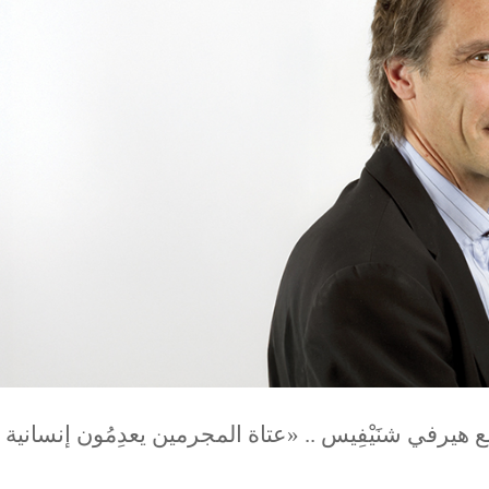
 هيرفي شنَيْفِيس .. «عتاة المجرمين يعدِمُون إنسانية