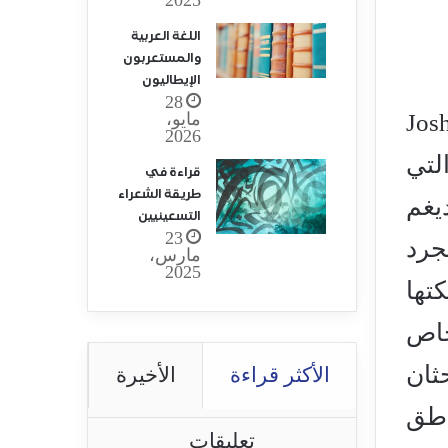
اللغة العربية
والمستعربون
الإيطاليون
28
مايو،
 غرين Joshua Greene
2026
ات) التي
قراءة في
طريقة الشعراء
يغم
التسعينيين
23
 مجرد
مارس،
2025
تها
خاص
احثان
الأكثر قراءة
الأخيرة
اطق
تعليقات