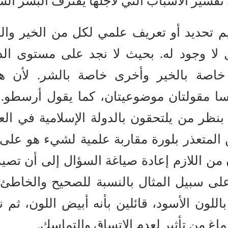
 تفسير الأسباب التي لأجلها يقترف البشر ال
ديم تحديد أو تعريف علمي لكل من الخير وال
يل لا وجود له. بحيث لا نجد على مستوى الد
ابكات عصبية des synaps خاصة بالخير وأخرى خاصة بالشر. لأن
سا مقولتان موضوعيتان، كما يقول أرسطو. 
ا بنظر من يلتحقون بالدولة الإسلامية في الع
 المتعذر بلورة مقاربة علمية لشيء هو على 
من اللازم إعادة صياغة السؤال إلى أن تصير 
ا على سبيل المثال بالنسبة للصحيح والخاطئ،
لون الأسود، قائلين بأنه أبيض اللون، ثم ن
اغ من تأثير لعدم الاتساق والتماسك.