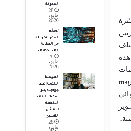
المعرفة
28
مايو،
شرة
2026
تضخّم
نين
المعرفة: رحلة
ختلف
من الحكاية
إلى المعنى
هذه
28
مايو،
2026
يات
الهيمنة
magnétoencé
الناعمة عند
جوديث بتلر
ائي
تفكيك البنى
النفسية
التصوير
للامتثال
القسري
28
مايو،