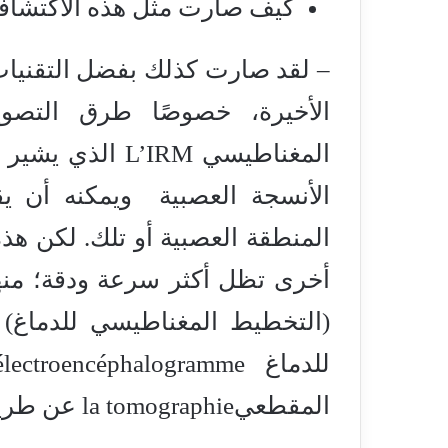
كيف صارت مثل هذه الاكتشاف
– لقد صارت كذلك بفضل التقنيا
الأخيرة، خصوصًا طرق التصو
المغناطيسي ’IRM
الأنسجة العصبية ويمكنه أن ي
المنطقة العصبية أو تلك. لكن هذه
(التخطيط المغناطيسي للدماغ) 
المقطعيla tomographie عن طريق إرسال البوزيترونات لدراسة الدرات العصبية.