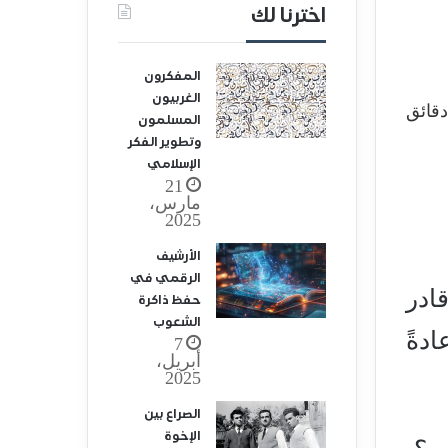
اخترنا لك
المفكرون
الغربيون
المسلمون
وتطوير الفكر
الإسلامي
21
مارس،
2025
الأرشيف
الرقمي في
فرد قادر
حفظ ذاكرة
الشعوب
دةً
7
أبريل،
2025
الصراع بين
الإخوة