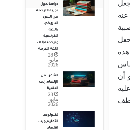
جعل
دراسة حول
تجربة الترجمة
عنه
بين السرد
التاريخي
بية
باللغة
الفرنسية
جعل
وترجمته إلى
اللغة العربية
هذه
28
مايو،
جِزْ الناس
2026
 أن
الشعر.. من
الإلهام إلى
ليه
التقنية
28
مايو،
اطف
2026
تكنولوجيا
التّعليم وبناء
اقتصاد