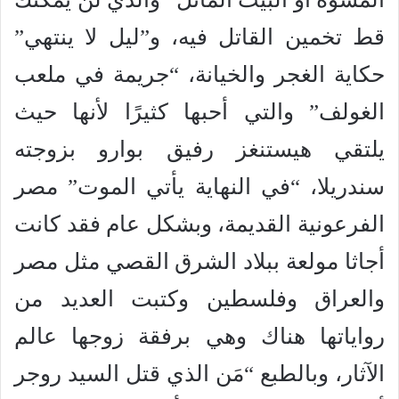
قط تخمين القاتل فيه، و”ليل لا ينتهي”
حكاية الغجر والخيانة، “جريمة في ملعب
الغولف” والتي أحبها كثيرًا لأنها حيث
يلتقي هيستنغز رفيق بوارو بزوجته
سندريلا، “في النهاية يأتي الموت” مصر
الفرعونية القديمة، وبشكل عام فقد كانت
أجاثا مولعة ببلاد الشرق القصي مثل مصر
والعراق وفلسطين وكتبت العديد من
رواياتها هناك وهي برفقة زوجها عالم
الآثار، وبالطبع “مَن الذي قتل السيد روجر