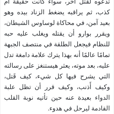
تدعوه لقتل آخر، سواء كانت حقيقة أم
كذب، ثم يراقبه يضغط الزناد بيده وهو
بعيد آمن، في محاكاة لوساوس الشيطان،
ويقرر بوارو أن يقتله ويغلب عليه حبه
للنظام فيجعل الطلقة في منتصف الجبهة
تمامًا عالمًا أنه بهذا يترك علامة دامغة تدل
عليه، بعد موته، يعثر هيستنغز على رسالته
التي يشرح فيها كل شيء، كيف قَتل،
وكيف أَذنب، وكيف قرر أن تظل علبة
الدواء بعيدة عنه حين تأتيه نوبة القلب
القادمة ليرحل في هدوء.