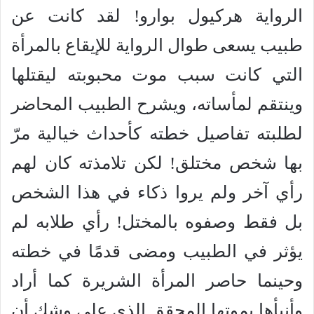
الرواية هركيول بوارو! لقد كانت عن
طبيب يسعى طوال الرواية للإيقاع بالمرأة
التي كانت سبب موت محبوبته ليقتلها
وينتقم لمأساته، ويشرح الطبيب المحاضر
لطلبته تفاصيل خطته كأحداث خيالية مرّ
بها شخص مختلق! لكن تلامذته كان لهم
رأي آخر ولم يروا ذكاء في هذا الشخص
بل فقط وصفوه بالمختل! رأي طلابه لم
يؤثر في الطبيب ومضى قدمًا في خطته
وحينما حاصر المرأة الشريرة كما أراد
وأنبأها بموتها المحقق الذي على وشك أن