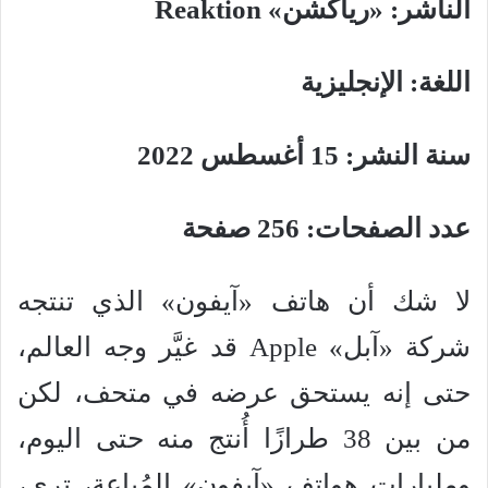
الناشر: «رياكشن»
Reaktion
اللغة: الإنجليزية
سنة النشر: 15 أغسطس 2022
عدد الصفحات: 256 صفحة
لا شك أن هاتف «آيفون» الذي تنتجه
شركة «آبل» Apple قد غيَّر وجه العالم،
حتى إنه يستحق عرضه في متحف، لكن
من بين 38 طرازًا أُنتج منه حتى اليوم،
ومليارات هواتف «آيفون» المُباعة، ترى،