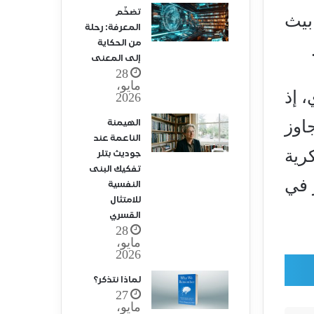
تضخّم
بيث
المعرفة: رحلة
من الحكاية
إلى المعنى
28
مايو،
، إذ
2026
اوز
الهيمنة
الناعمة عند
رية
جوديث بتلر
تفكيك البنى
 في
النفسية
للامتثال
القسري
28
مايو،
2026
لماذا نتذكر؟
27
مايو،