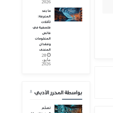
2026
ما بعد
المعرفة:
تأمّلات
فلسفية في
فائض
المعلومات
وفقدان
المعنى
28
مايو،
2026
بواسطة المحرر الأدبي
تضخّم