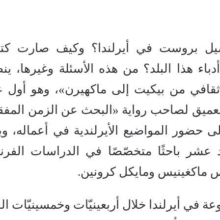
رسيل بروست في أيرلندا؟ وكيف صارت كتاب
اء هذا البلد؟ من هذه الأسئلة وغيرها، ين
ثقافي من بيكيت إلى ماكهيرن»، وهو أول 
العميق لصاحب رواية «البحث عن الزمن المفق
لى حضور المواضيع الأيرلندية في أعماله، وي
 عشر باحثًا متخصّصًا في الدراسات الفرن
اكس ماكغينيس ومايكل كرونين.
 في أيرلندا خلال أربعينيّات وخمسينيّات ال