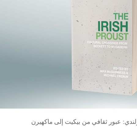
ندي: عبور ثقافي من بيكيت إلى ماكهيرن