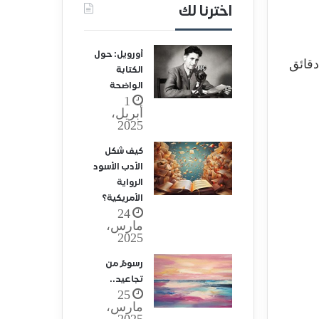
اخترنا لك
أورويل: حول
الكتابة
الواضحة
1
أبريل،
2025
كيف شكل
الأدب الأسود
الرواية
الأمريكية؟
24
مارس،
2025
رسومٌ من
تجاعيد..
25
مارس،
2025