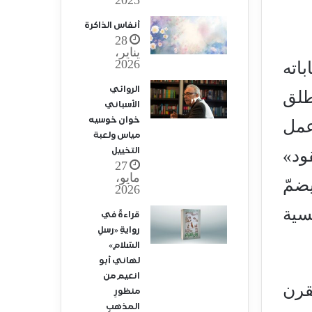
أنفاس الذاكرة
28
يناير،
2026
اته
الروائي
طلق
الأسباني
خوان خوسيه
عمل
مياس ولعبة
التخييل
ود»
27
مايو،
ضمّ
2026
سية
قراءةٌ في
روايةِ «رسلِ
السّلامِ»
لهاني أبو
انعيم من
قرن
منظورِ
المذهبِ