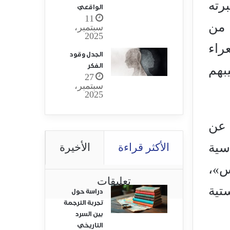
رته
الواقعيّ
11
 من
سبتمبر،
2025
راء
الجدل وقود
الفكر
بهم
27
سبتمبر،
2025
 عن
سية
الأكثر قراءة
الأخيرة
س»،
تعليقات
تية
دراسة حول
تجربة الترجمة
بين السرد
التاريخي