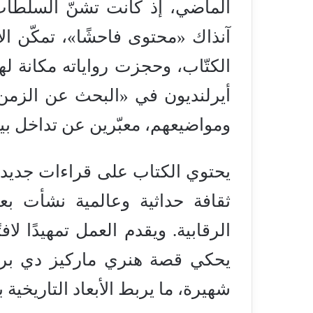
الماضي، إذ كانت تشنّ السلطات 
آنذاك «محتوى فاحشًا»، تمكّن ال
الكتّاب، وحجزت رواياته مكانة ل
أيرلنديون في «البحث عن الزمن 
ومواضيعهم، معبّرين عن تداخل بين 
يحتوي الكتاب على قراءات جديد
ثقافة حداثية وعالمية نشأت ب
الرقابية. ويقدم العمل تمهيدًا ل
يحكي قصة هنري ماركيز دي بري
شهيرة، ما يربط الأبعاد التاريخية ب