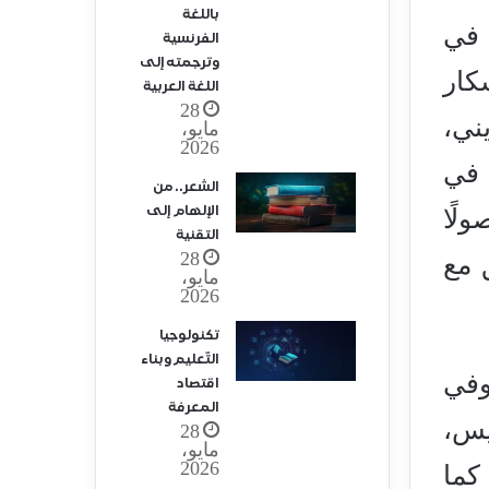
باللغة
 في
الفرنسية
وترجمته إلى
كار
اللغة العربية
28
ني،
مايو،
2026
 في
الشعر.. من
الإلهام إلى
لًا
التقنية
28
 مع
مايو،
2026
تكنولوجيا
التّعليم وبناء
وفي
اقتصاد
المعرفة
يس،
28
مايو،
2026
 كما