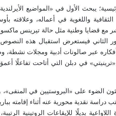
ئيسية؛ يبحث الأول في «المواضيع الأيرلندية
لثقافية واللغوية في أعماله، وعلاقته بأوس
اشر مع قضايا وطنية مثل حالة تيرينس ماكسوي
لمحور الثاني فيستعرض استقبال هذه النصوص
فكاره عبر صالونات أدبية ومجلات نشطة، وصو
«ترينيتي» في دبلن التي أتاحت تفاعلًا أعمق
حثون الضوء على «البروستيين في المنفى»، 
 دراسة نقدية محورية عنه أثناء إقامته ببار
لاواعية بديلًا للإيقاعات الروتينية الرتيبة،