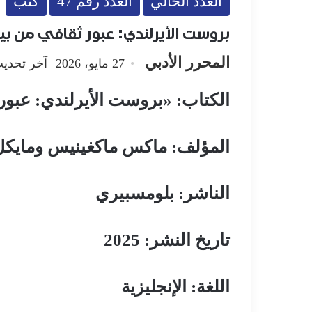
العدد الحالي
العدد رقم 47
كتب
بروست الأيرلندي: عبور ثقافي من ب
المحرر الأدبي
27 مايو، 2026
آخر تحديث: 27 مايو،
الكتاب: «بروست الأيرلندي: عبور
المؤلف: ماكس ماكغينيس ومايكل
الناشر: بلومسبيري
تاريخ النشر: 2025
اللغة: الإنجليزية